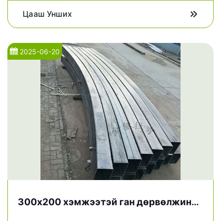
Цааш Унших
2025-06-20
300х200 хэмжээтэй ган дөрвөлжин
хоолойг нугалах