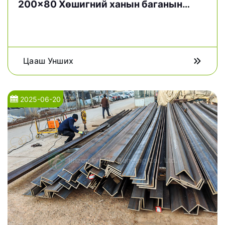
200x80 Хөшигний ханын баганын
гулзайлтын
Цааш Унших
2025-06-20