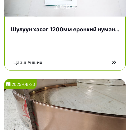
Шулуун хэсэг 1200мм ерөнхий нуман
цонх
Цааш Унших
2025-06-20