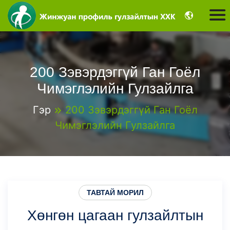
200 Зэвэрдэггүй Ган Гоёл
Чимэглэлийн Гулзайлга
Гэр
200 Зэвэрдэггүй Ган Гоёл
Чимэглэлийн Гулзайлга
ТАВТАЙ МОРИЛ
Хөнгөн цагаан гулзайлтын