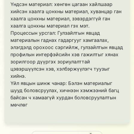
Үндсэн материал: хөнгөн цагаан хайлшаар
хийсэн хаалга цонхны материал, хуванцар ган
хаалга цонхны материал, зэвэрдэггүй ган
хаалга цонхны материал гэх мэт.
Процессын урсгал: Гулзайлтын явцад
материалын гаднах гадаргууг хамгаалах,
элэгдэлд орохоос сэргийлж, гулзайлтын явцад
профилын интерфэйсийн хэв гажилтыг хянах
зорилгоор дүүргэх зориулалттай
цэвэршүүлсэн хэв, хэлбэржүүлэгч туузыг
хийнэ.
Үйл явцын шинж чанар: Бэлэн материалыг
шууд боловсруулах, хичнээн хэмжээний багц
байсан ч хамаагүй хурдан боловсруулалтын
мөчлөг