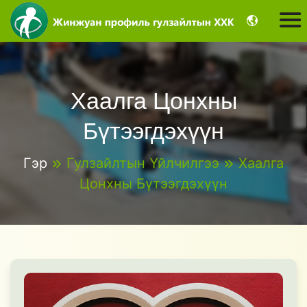
Хаалга Цонхны
Бүтээгдэхүүн
Гэр
Гулзайлтын Үйлчилгээ
Хаалга
Цонхны Бүтээгдэхүүн