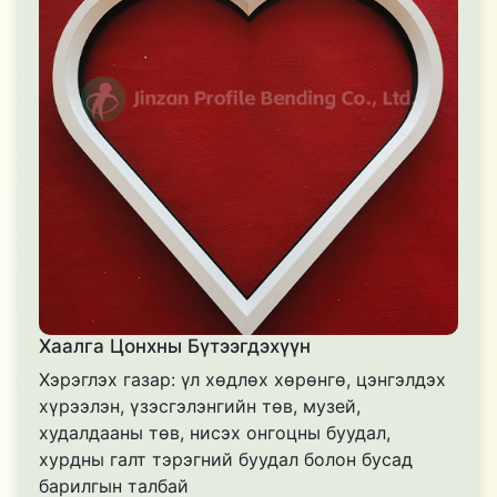
Хаалга Цонхны Бүтээгдэхүүн
Хэрэглэх газар: үл хөдлөх хөрөнгө, цэнгэлдэх
хүрээлэн, үзэсгэлэнгийн төв, музей,
худалдааны төв, нисэх онгоцны буудал,
хурдны галт тэрэгний буудал болон бусад
барилгын талбай