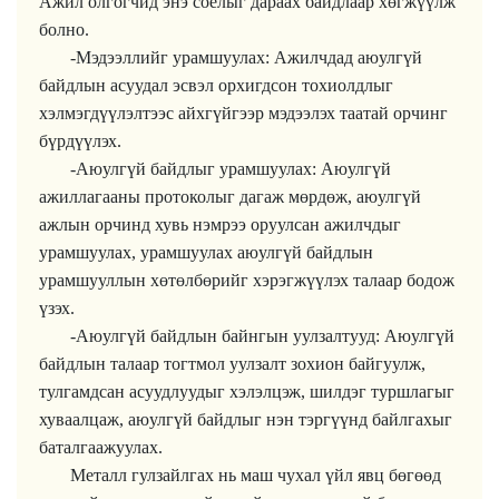
Ажил олгогчид энэ соёлыг дараах байдлаар хөгжүүлж
болно.
-Мэдээллийг урамшуулах: Ажилчдад аюулгүй
байдлын асуудал эсвэл орхигдсон тохиолдлыг
хэлмэгдүүлэлтээс айхгүйгээр мэдээлэх таатай орчинг
бүрдүүлэх.
-Аюулгүй байдлыг урамшуулах: Аюулгүй
ажиллагааны протоколыг дагаж мөрдөж, аюулгүй
ажлын орчинд хувь нэмрээ оруулсан ажилчдыг
урамшуулах, урамшуулах аюулгүй байдлын
урамшууллын хөтөлбөрийг хэрэгжүүлэх талаар бодож
үзэх.
-Аюулгүй байдлын байнгын уулзалтууд: Аюулгүй
байдлын талаар тогтмол уулзалт зохион байгуулж,
тулгамдсан асуудлуудыг хэлэлцэж, шилдэг туршлагыг
хуваалцаж, аюулгүй байдлыг нэн тэргүүнд байлгахыг
баталгаажуулах.
Металл гулзайлгах нь маш чухал үйл явц бөгөөд