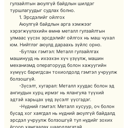
гулзайлтын аюулгүй байдлын шилдэг
туршлагуудыг судлах болно.
1. Эрсдэлийг ойлгох
Аюулгүй байдлын арга хэмжээг
хэрэгжүүлэхийн өмнө металл гулзайлтын
улмаас үүсэх эрсдэлийг ойлгох нь маш чухал
юм. Нийтлэг аюулд дараахь зүйлс орно.
-Бутлах гэмтэл: Металл гулзайлгах
машинууд нь ихээхэн хүч үзүүлж, машин
механизмд операторууд болон хажуугийн
хүмүүс баригдсан тохиолдолд гэмтэл учруулж
болзошгүй.
-Зүсэлт, хугарал: Металл хуудас болон эд
ангиудын хурц ирмэг нь ялангуяа түүхий
эдтэй харьцах үед зүсэлт үүсгэдэг.
-Нүдний гэмтэл: Металл хусуур, оч болон
бусад хог хаягдал нь нүдний аюулгүй байдалд
эрсдэл учруулж болзошгүй тул нүдийг зохих
ёсоор хамгаалах шаардлагатай.