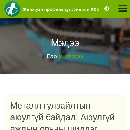
Мэдээ
Гэр
Мэдээ
Металл гулзайлтын
аюулгүй байдал: Аюулгүй
ажлын орчны шилдэг