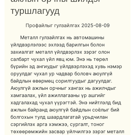
туршлагууд
Профайлыг гулзайлгах
2025-08-09
Металл гулзайлгах нь автомашины
үйлдвэрлэлээс эхлээд барилгын болон
захиалгат металл үйлдвэрлэх зэрэг олон
салбарт чухал үйл явц юм. Энэ нь төрөл
бүрийн эд ангиудыг үйлдвэрлэхэд хувь нэмэр
оруулдаг чухал ур чадвар боловч аюулгүй
байдлын өвөрмөц сорилтуудыг дагуулдаг.
Аюулгүй ажлын орчныг хангах нь ажилчдыг
хамгаалах, үйл ажиллагааны үр ашгийг
хадгалахад чухал үүрэгтэй. Энэ нийтлэлд бид
ажлын байранд аюулгүй байдлын соёлыг бий
болгохын тулд шаардлагатай урьдчилан
сэргийлэх арга хэмжээ, сургалт, тоног
төхөөрөмжийн засвар үйлчилгээ зэрэг металл