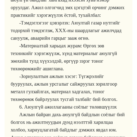
оруулдаг. Ажил олгогчид эмх цэгцтэй орчинг дэмжих
практикийг хэрэгжүүлэх ёстой, тухайлбал:
-Тэмдэглэгээг цэвэрлэх: Аюултай газар нутгийг
тодорхой тэмдэглэж, ХХХ-ны шаардлагыг ажилчдад
сануулж, аваарийн гарцыг зааж өгнө.
-Материалтай харьцах журам: Өргөх зөв
техникийг хэрэгжүүлж, хүнд материалыг аюулгүй
зөөхийн тулд хүүхэлдэй, өргүүр зэрэг тоног
төхөөрөмжийг ашиглана.
-Зориулалтын ажлын хэсэг: Түгжрэлийг
бууруулах, ажлын урсгалыг сайжруулах зорилгоор
металл гулзайлгах, материал хадгалах, тоног
төхөөрөмж байрлуулах тусгай талбайг бий болгох.
6. Аюулгүй ажиллагааны соёлыг төлөвшүүлэх
Ажлын байран дахь аюулгүй байдлын соёлыг бий
болгох нь ажилтнуудын дунд нээлттэй харилцаа
холбоо, хариуцлагатай байдлыг дэмжих явдал юм.