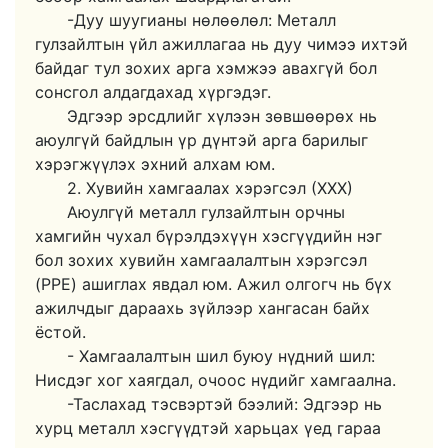
-Дуу шуугианы нөлөөлөл: Металл
гулзайлтын үйл ажиллагаа нь дуу чимээ ихтэй
байдаг тул зохих арга хэмжээ авахгүй бол
сонсгол алдагдахад хүргэдэг.
Эдгээр эрсдлийг хүлээн зөвшөөрөх нь
аюулгүй байдлын үр дүнтэй арга барилыг
хэрэгжүүлэх эхний алхам юм.
2. Хувийн хамгаалах хэрэгсэл (ХХХ)
Аюулгүй металл гулзайлтын орчны
хамгийн чухал бүрэлдэхүүн хэсгүүдийн нэг
бол зохих хувийн хамгаалалтын хэрэгсэл
(PPE) ашиглах явдал юм. Ажил олгогч нь бүх
ажилчдыг дараахь зүйлээр хангасан байх
ёстой.
- Хамгаалалтын шил буюу нүдний шил:
Нисдэг хог хаягдал, очоос нүдийг хамгаална.
-Таслахад тэсвэртэй бээлий: Эдгээр нь
хурц металл хэсгүүдтэй харьцах үед гараа