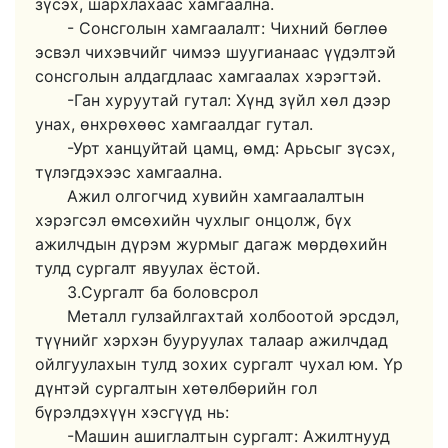
зүсэх, шархлахаас хамгаална.
- Сонсголын хамгаалалт: Чихний бөглөө
эсвэл чихэвчийг чимээ шуугианаас үүдэлтэй
сонсголын алдагдлаас хамгаалах хэрэгтэй.
-Ган хуруутай гутал: Хүнд зүйл хөл дээр
унах, өнхрөхөөс хамгаалдаг гутал.
-Урт ханцуйтай цамц, өмд: Арьсыг зүсэх,
түлэгдэхээс хамгаална.
Ажил олгогчид хувийн хамгаалалтын
хэрэгсэл өмсөхийн чухлыг онцолж, бүх
ажилчдын дүрэм журмыг дагаж мөрдөхийн
тулд сургалт явуулах ёстой.
3.Сургалт ба боловсрол
Металл гулзайлгахтай холбоотой эрсдэл,
түүнийг хэрхэн бууруулах талаар ажилчдад
ойлгуулахын тулд зохих сургалт чухал юм. Үр
дүнтэй сургалтын хөтөлбөрийн гол
бүрэлдэхүүн хэсгүүд нь:
-Машин ашиглалтын сургалт: Ажилтнууд