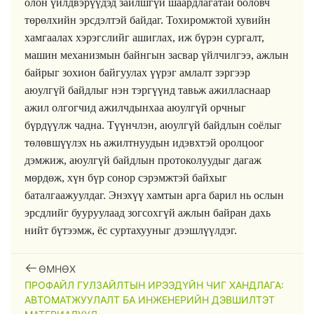
олон үйлдвэрүүдэд зайлшгүй шаардлагатай боловч
төрөлхийн эрсдэлтэй байдаг. Тохиромжтой хувийн
хамгаалах хэрэгслийг ашиглах, иж бүрэн сургалт,
машин механизмын байнгын засвар үйлчилгээ, ажлын
байрыг зохион байгуулах үүрэг амлалт зэргээр
аюулгүй байдлыг нэн тэргүүнд тавьж ажилласнаар
ажил олгогчид ажилчдынхаа аюулгүй орчныг
бүрдүүлж чадна. Түүнчлэн, аюулгүй байдлын соёлыг
төлөвшүүлэх нь ажилтнуудын идэвхтэй оролцоог
дэмжиж, аюулгүй байдлын протоколуудыг дагаж
мөрдөж, хүн бүр сонор сэрэмжтэй байхыг
баталгаажуулдаг. Энэхүү хамтын арга барил нь ослын
эрсдлийг бууруулаад зогсохгүй ажлын байран дахь
нийт бүтээмж, ёс суртахууныг дээшлүүлдэг.
ӨМНӨХ
ПРОФАЙЛ ГУЛЗАЙЛТЫН ИРЭЭДҮЙН ЧИГ ХАНДЛАГА:
АВТОМАТЖУУЛАЛТ БА ИНЖЕНЕРИЙН ДЭВШИЛТЭТ