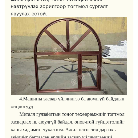
нэвтрүүлэх зорилгоор тогтмол сургалт
явуулах ёстой.
4.Машины засвар үйлчилгээ ба аюулгүй байдлын
онцлогууд
Металл гулзайлтын тоног төхөөрөмжийг тогтмол
засварлах нь аюулгүй байдал, оновчтой гүйцэтгэлийг
хангахад амин чухал юм. Ажил олгогчид дараахь
зүйлийг багтаасан ердийн засвар үйлчилгээний