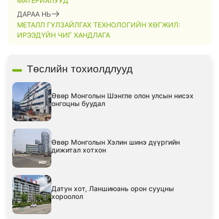
МАТЕРИАЛУУД
ДАРАА НЬ
МЕТАЛЛ ГУЛЗАЙЛГАХ ТЕХНОЛОГИЙН ХӨГЖИЛ:
ИРЭЭДҮЙН ЧИГ ХАНДЛАГА
Төслийн тохиолдлууд
Өвөр Монголын Шэнгле олон улсын нисэх
онгоцны буудал
Өвөр Монголын Хэлин шинэ дүүргийн
дижитал хотхон
Датун хот, Ланшиюань орон сууцны
хороолол