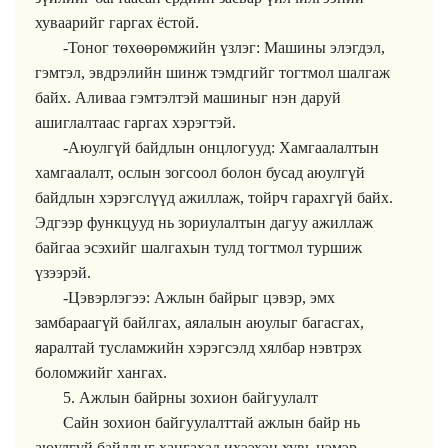
хуваарийг гаргах ёстой.
-Тоног төхөөрөмжийн үзлэг: Машины элэгдэл,
гэмтэл, эвдрэлийн шинж тэмдгийг тогтмол шалгаж
байх. Аливаа гэмтэлтэй машиныг нэн даруй
ашиглалтаас гаргах хэрэгтэй.
-Аюулгүй байдлын онцлогууд: Хамгаалалтын
хамгаалалт, ослын зогсоол болон бусад аюулгүй
байдлын хэрэгслүүд ажиллаж, тойрч гарахгүй байх.
Эдгээр функцууд нь зориулалтын дагуу ажиллаж
байгаа эсэхийг шалгахын тулд тогтмол туршиж
үзээрэй.
-Цэвэрлэгээ: Ажлын байрыг цэвэр, эмх
замбараагүй байлгах, аялалын аюулыг багасгах,
яаралтай тусламжийн хэрэгсэлд хялбар нэвтрэх
боломжийг хангах.
5. Ажлын байрны зохион байгуулалт
Сайн зохион байгуулалттай ажлын байр нь
аюулгүй байдлыг хангахад ихээхэн хувь нэмэр