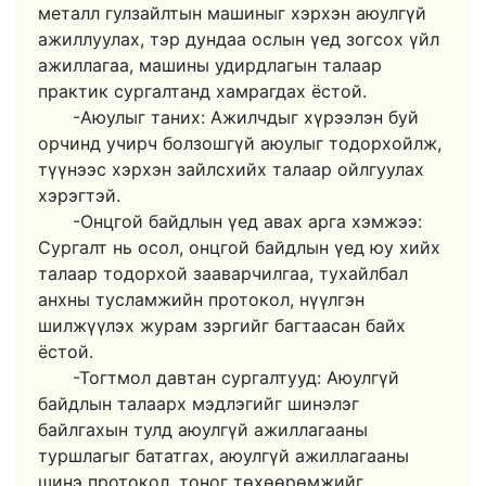
металл гулзайлтын машиныг хэрхэн аюулгүй
ажиллуулах, тэр дундаа ослын үед зогсох үйл
ажиллагаа, машины удирдлагын талаар
практик сургалтанд хамрагдах ёстой.
-Аюулыг таних: Ажилчдыг хүрээлэн буй
орчинд учирч болзошгүй аюулыг тодорхойлж,
түүнээс хэрхэн зайлсхийх талаар ойлгуулах
хэрэгтэй.
-Онцгой байдлын үед авах арга хэмжээ:
Сургалт нь осол, онцгой байдлын үед юу хийх
талаар тодорхой зааварчилгаа, тухайлбал
анхны тусламжийн протокол, нүүлгэн
шилжүүлэх журам зэргийг багтаасан байх
ёстой.
-Тогтмол давтан сургалтууд: Аюулгүй
байдлын талаарх мэдлэгийг шинэлэг
байлгахын тулд аюулгүй ажиллагааны
туршлагыг бататгах, аюулгүй ажиллагааны
шинэ протокол, тоног төхөөрөмжийг