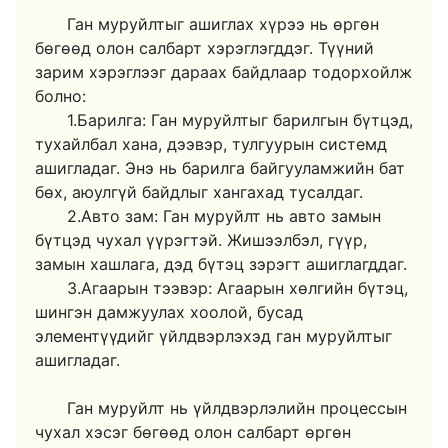
Ган муруйлтыг ашиглах хүрээ нь өргөн
бөгөөд олон салбарт хэрэглэгддэг. Түүний
зарим хэрэглээг дараах байдлаар тодорхойлж
болно:
1.Барилга: Ган муруйлтыг барилгын бүтцэд,
тухайлбал хана, дээвэр, тулгуурын системд
ашигладаг. Энэ нь барилга байгууламжийн бат
бөх, аюулгүй байдлыг хангахад тусалдаг.
2.Авто зам: Ган муруйлт нь авто замын
бүтцэд чухал үүрэгтэй. Жишээлбэл, гүүр,
замын хашлага, дэд бүтэц зэрэгт ашиглагддаг.
3.Агаарын тээвэр: Агаарын хөлгийн бүтэц,
шингэн дамжуулах хоолой, бусад
элементүүдийг үйлдвэрлэхэд ган муруйлтыг
ашигладаг.
Ган муруйлт нь үйлдвэрлэлийн процессын
чухал хэсэг бөгөөд олон салбарт өргөн