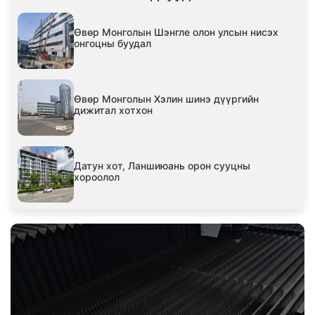
Өвөр Монголын Шэнгле олон улсын нисэх
онгоцны буудал
Өвөр Монголын Хэлин шинэ дүүргийн
дижитал хотхон
Датун хот, Ланшиюань орон сууцны
хороолол