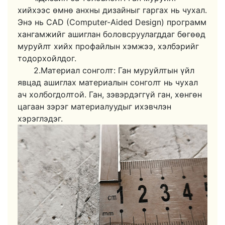
хийхээс өмнө анхны дизайныг гаргах нь чухал.
Энэ нь CAD (Computer-Aided Design) программ
хангамжийг ашиглан боловсруулагддаг бөгөөд
муруйлт хийх профайлын хэмжээ, хэлбэрийг
тодорхойлдог.
2.Материал сонголт: Ган муруйлтын үйл
явцад ашиглах материалын сонголт нь чухал
ач холбогдолтой. Ган, зэвэрдэггүй ган, хөнгөн
цагаан зэрэг материалуудыг ихэвчлэн
хэрэглэдэг.