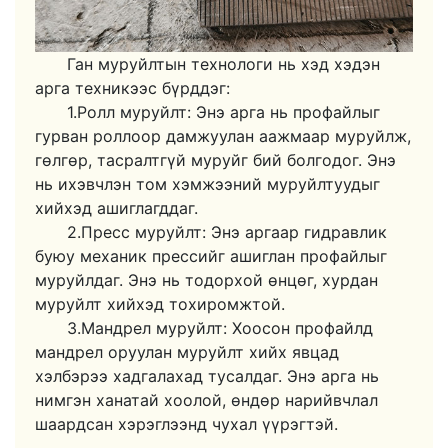
Ган муруйлтын технологи нь хэд хэдэн
арга техникээс бүрддэг:
1.Ролл муруйлт: Энэ арга нь профайлыг
гурван роллоор дамжуулан аажмаар муруйлж,
гөлгөр, тасралтгүй муруйг бий болгодог. Энэ
нь ихэвчлэн том хэмжээний муруйлтуудыг
хийхэд ашиглагддаг.
2.Пресс муруйлт: Энэ аргаар гидравлик
буюу механик прессийг ашиглан профайлыг
муруйлдаг. Энэ нь тодорхой өнцөг, хурдан
муруйлт хийхэд тохиромжтой.
3.Мандрел муруйлт: Хоосон профайлд
мандрел оруулан муруйлт хийх явцад
хэлбэрээ хадгалахад тусалдаг. Энэ арга нь
нимгэн ханатай хоолой, өндөр нарийвчлал
шаардсан хэрэглээнд чухал үүрэгтэй.