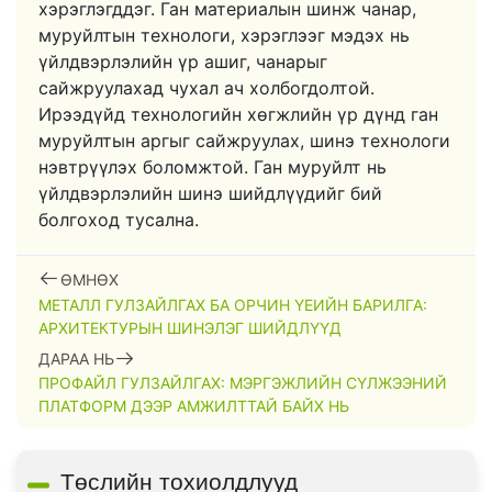
хэрэглэгддэг. Ган материалын шинж чанар,
муруйлтын технологи, хэрэглээг мэдэх нь
үйлдвэрлэлийн үр ашиг, чанарыг
сайжруулахад чухал ач холбогдолтой.
Ирээдүйд технологийн хөгжлийн үр дүнд ган
муруйлтын аргыг сайжруулах, шинэ технологи
нэвтрүүлэх боломжтой. Ган муруйлт нь
үйлдвэрлэлийн шинэ шийдлүүдийг бий
болгоход тусална.
ӨМНӨХ
МЕТАЛЛ ГУЛЗАЙЛГАХ БА ОРЧИН ҮЕИЙН БАРИЛГА:
АРХИТЕКТУРЫН ШИНЭЛЭГ ШИЙДЛҮҮД
ДАРАА НЬ
ПРОФАЙЛ ГУЛЗАЙЛГАХ: МЭРГЭЖЛИЙН СҮЛЖЭЭНИЙ
ПЛАТФОРМ ДЭЭР АМЖИЛТТАЙ БАЙХ НЬ
Төслийн тохиолдлууд