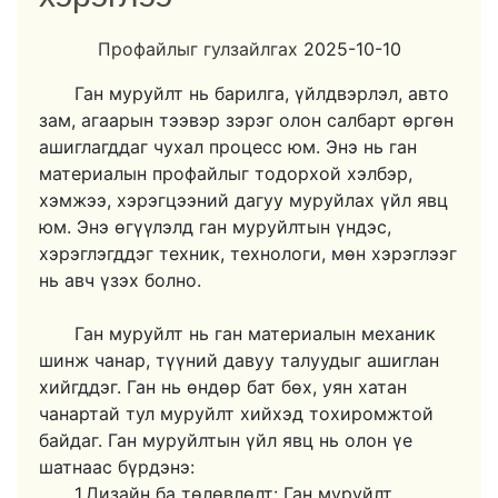
Профайлыг гулзайлгах
2025-10-10
Ган муруйлт нь барилга, үйлдвэрлэл, авто
зам, агаарын тээвэр зэрэг олон салбарт өргөн
ашиглагддаг чухал процесс юм. Энэ нь ган
материалын профайлыг тодорхой хэлбэр,
хэмжээ, хэрэгцээний дагуу муруйлах үйл явц
юм. Энэ өгүүлэлд ган муруйлтын үндэс,
хэрэглэгддэг техник, технологи, мөн хэрэглээг
нь авч үзэх болно.
Ган муруйлт нь ган материалын механик
шинж чанар, түүний давуу талуудыг ашиглан
хийгддэг. Ган нь өндөр бат бөх, уян хатан
чанартай тул муруйлт хийхэд тохиромжтой
байдаг. Ган муруйлтын үйл явц нь олон үе
шатнаас бүрдэнэ:
1.Дизайн ба төлөвлөлт: Ган муруйлт